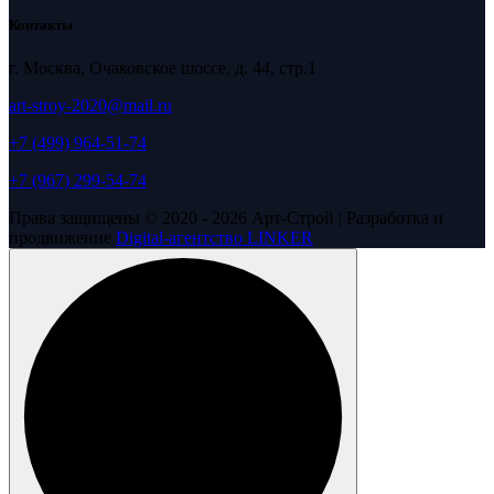
Контакты
г. Москва, Очаковское шоссе, д. 44, стр.1
art-stroy-2020@mail.ru
+7 (499) 964-51-74
+7 (967) 299-54-74
Права защищены © 2020 - 2026 Арт-Строй | Разработка и
продвижение
Digital-агентство LINKER