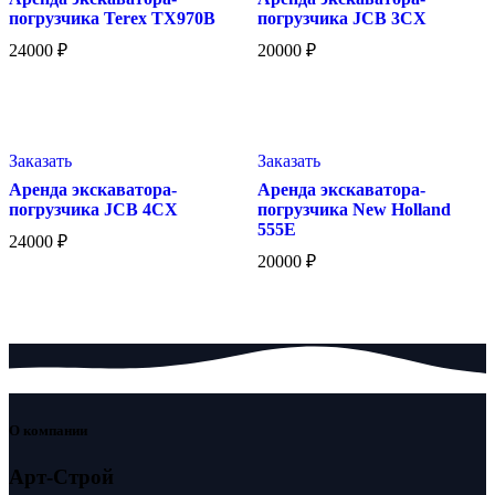
погрузчика Terex TX970B
погрузчика JCB 3CX
24000
₽
20000
₽
Заказать
Заказать
Аренда экскаватора-
Аренда экскаватора-
погрузчика JCB 4CX
погрузчика New Holland
555E
24000
₽
20000
₽
О компании
Арт-Строй