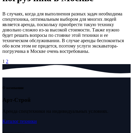
В случаях, когда для выполнения разных задач необходима
спецтехника, оптимальным выбором для многих людей
является аренда, поскольку приобрести такую технику
довольно сложно из-за высокой стоимости. Также нужно
будет решать вопросы по стоянке этой техники и ее
техническом обслуживании. В случае аренды беспокоиться
обо всем этом не придется, поэтому услуги экскаватора-
погрузчика в Москве очень востребованы.
Пагинация
1
2
записей
О компании
Арт-Строй
Аренда спецтехники на индивидуальных условиях.
Каталог техники