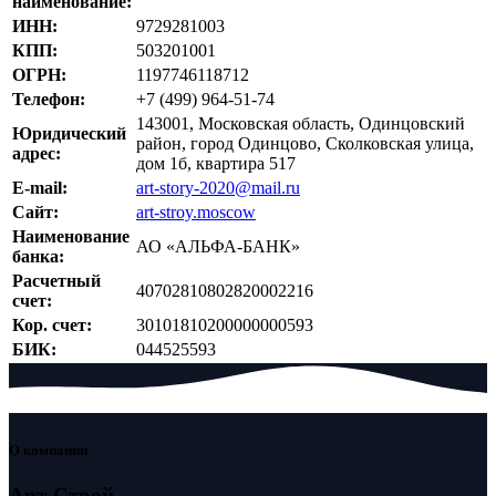
наименование:
ИНН:
9729281003
КПП:
503201001
ОГРН:
1197746118712
Телефон:
+7 (499) 964-51-74
143001, Московская область, Одинцовский
Юридический
район, город Одинцово, Сколковская улица,
адрес:
дом 1б, квартира 517
E-mail:
art-story-2020@mail.ru
Сайт:
art-stroy.moscow
Наименование
АО «АЛЬФА-БАНК»
банка:
Расчетный
40702810802820002216
счет:
Кор. счет:
30101810200000000593
БИК:
044525593
О компании
Арт-Строй